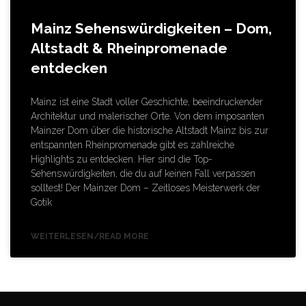
Mainz Sehenswürdigkeiten – Dom,
Altstadt & Rheinpromenade
entdecken
Mainz ist eine Stadt voller Geschichte, beeindruckender
Architektur und malerischer Orte. Von dem imposanten
Mainzer Dom über die historische Altstadt Mainz bis zur
entspannten Rheinpromenade gibt es zahlreiche
Highlights zu entdecken. Hier sind die Top-
Sehenswürdigkeiten, die du auf keinen Fall verpassen
solltest! Der Mainzer Dom – Zeitloses Meisterwerk der
Gotik
WEITERLESEN/READ MORE