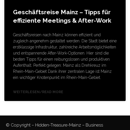
Geschäftsreise Mainz – Tipps für
effiziente Meetings & After-Work
Geschäftsreisen nach Mainz können effizient und
zugleich angenehm gestaltet werden. Die Stadt bietet eine
erstklassige Infrastruktur, zahlreiche Arbeitsmöglichkeiten
und entspannende After-Work-Optionen. Hier sind die
besten Tipps für einen reibungslosen und produktiven
Aufenthalt. Perfekt gelegen: Mainz als Drehkreuz im
Rhein-Main-Gebiet Dank ihrer zentralen Lage ist Mainz
ein wichtiger Knotenpunkt im Rhein-Main-Gebiet.
WEITERLESEN/READ MORE
© Copyright – Hidden-Treasure-Mainz – Business