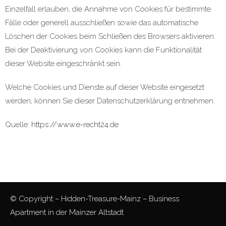
Einzelfall erlauben, die Annahme von Cookies für bestimmte
Fälle oder generell ausschließen sowie das automatische
Löschen der Cookies beim Schließen des Browsers aktivieren.
Bei der Deaktivierung von Cookies kann die Funktionalität
dieser Website eingeschränkt sein.
Welche Cookies und Dienste auf dieser Website eingesetzt
werden, können Sie dieser Datenschutzerklärung entnehmen.
Quelle:
https://www.e-recht24.de
© Copyright – Hidden-Treasure-Mainz – Business
Apartment in der Mainzer Altstadt